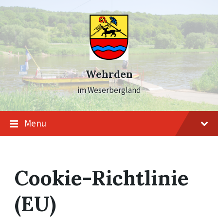
Skip
Skip
Skip
to
to
to
content
main
footer
navigation
Wehrden
im Weserbergland
Menu
Cookie-Richtlinie
(EU)