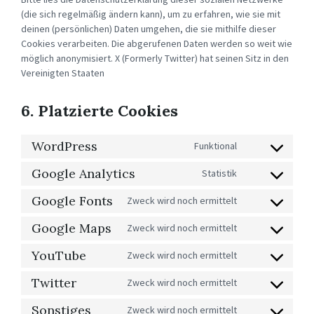
(die sich regelmäßig ändern kann), um zu erfahren, wie sie mit
deinen (persönlichen) Daten umgehen, die sie mithilfe dieser
Cookies verarbeiten. Die abgerufenen Daten werden so weit wie
möglich anonymisiert. X (Formerly Twitter) hat seinen Sitz in den
Vereinigten Staaten
6. Platzierte Cookies
WordPress
Funktional
CONSENT
TO
SERVICE
Google Analytics
Statistik
CONSENT
WORDPRESS
TO
SERVICE
Google Fonts
Zweck wird noch ermittelt
CONSENT
GOOGLE-
TO
ANALYTICS
SERVICE
Google Maps
Zweck wird noch ermittelt
CONSENT
GOOGLE-
TO
FONTS
SERVICE
YouTube
Zweck wird noch ermittelt
CONSENT
GOOGLE-
TO
MAPS
SERVICE
Twitter
Zweck wird noch ermittelt
CONSENT
YOUTUBE
TO
SERVICE
Sonstiges
Zweck wird noch ermittelt
CONSENT