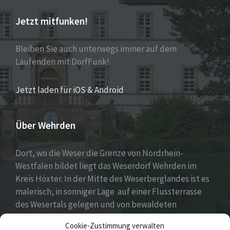
Jetzt mitfunken!
Bleiben Sie auch unterwegs immer auf dem
Laufenden mit DorfFunk!
Jetzt laden für iOS & Android
Über Wehrden
Dort, wo die Weser die Grenze von Nordrhein-
Westfalen bildet liegt das Weserdorf Wehrden im
Kreis Höxter. In der Mitte des Weserberglandes ist es
malerisch, in sonniger Lage auf einer Flussterrasse
des Wesertals gelegen und von bewaldeten
Höhenzügen des Sollings und des Wildbergs
Cookie-Zustimmung verwalten