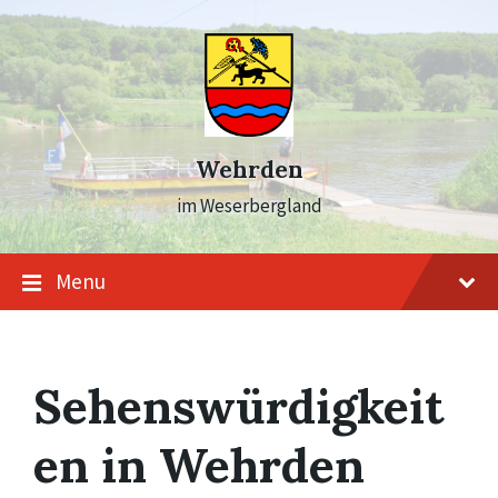
Skip
Skip
Skip
to
to
to
content
main
footer
navigation
Wehrden
im Weserbergland
Menu
Sehenswürdigkeit
en in Wehrden