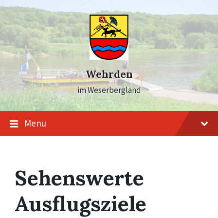
Skip
Skip
Skip
to
to
to
content
main
footer
navigation
Wehrden
im Weserbergland
Menu
Sehenswerte
Ausflugsziele