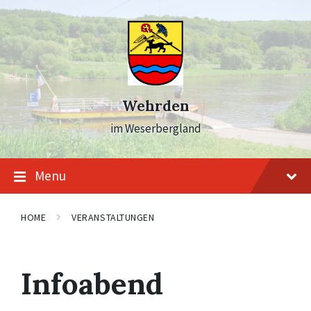
Skip
Skip
Skip
to
to
to
content
main
footer
navigation
Wehrden
im Weserbergland
Menu
HOME
VERANSTALTUNGEN
Infoabend