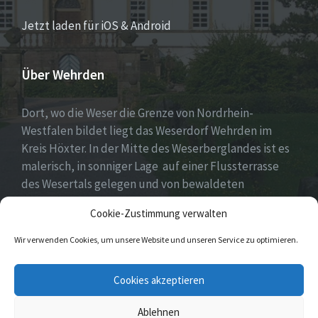
Jetzt laden für iOS & Android
Über Wehrden
Dort, wo die Weser die Grenze von Nordrhein-
Westfalen bildet liegt das Weserdorf Wehrden im
Kreis Höxter. In der Mitte des Weserberglandes ist es
malerisch, in sonniger Lage auf einer Flussterrasse
des Wesertals gelegen und von bewaldeten
Höhenzügen des Sollings und des Wildbergs
Cookie-Zustimmung verwalten
umgeben.
Wir verwenden Cookies, um unsere Website und unseren Service zu optimieren.
Facebook
E-
Cookies akzeptieren
Mail
Ablehnen