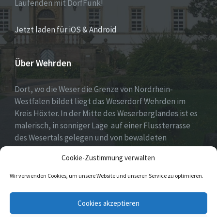
Laufenden mit DorfFunk!
Jetzt laden für iOS & Android
Über Wehrden
Dort, wo die Weser die Grenze von Nordrhein-
Westfalen bildet liegt das Weserdorf Wehrden im
Kreis Höxter. In der Mitte des Weserberglandes ist es
malerisch, in sonniger Lage auf einer Flussterrasse
des Wesertals gelegen und von bewaldeten
Höhenzügen des Sollings und des Wildbergs
Cookie-Zustimmung verwalten
umgeben.
Wir verwenden Cookies, um unsere Website und unseren Service zu optimieren.
Facebook
E-
Cookies akzeptieren