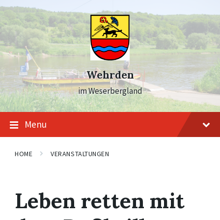
Skip
Skip
Skip
to
to
to
content
main
footer
navigation
Wehrden
im Weserbergland
Menu
HOME
VERANSTALTUNGEN
Leben retten mit