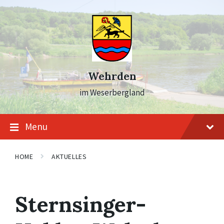
Skip
Skip
Skip
to
to
to
content
main
footer
navigation
Wehrden
im Weserbergland
Menu
HOME
AKTUELLES
Sternsinger-