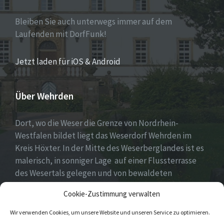
Bleiben Sie auch unterwegs immer auf dem
Laufenden mit DorfFunk!
Jetzt laden für iOS & Android
Über Wehrden
Dort, wo die Weser die Grenze von Nordrhein-
Westfalen bildet liegt das Weserdorf Wehrden im
Kreis Höxter. In der Mitte des Weserberglandes ist es
malerisch, in sonniger Lage auf einer Flussterrasse
des Wesertals gelegen und von bewaldeten
Höhenzügen des Sollings und des Wildbergs
Cookie-Zustimmung verwalten
umgeben.
Wir verwenden Cookies, um unsere Website und unseren Service zu optimieren.