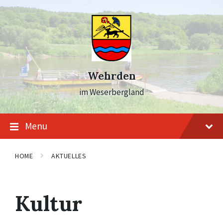
Skip
Skip
Skip
to
to
to
content
main
footer
navigation
Wehrden
im Weserbergland
Menu
HOME
AKTUELLES
Kultur