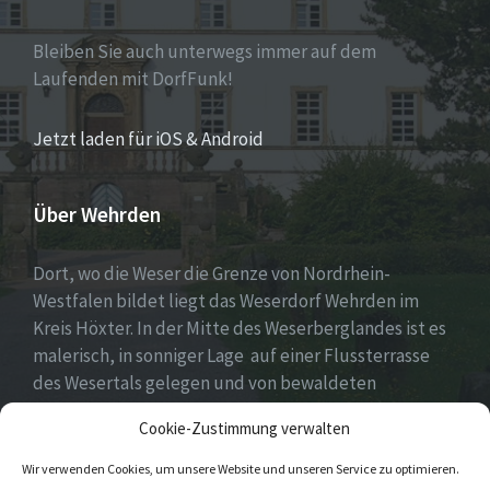
Bleiben Sie auch unterwegs immer auf dem
Laufenden mit DorfFunk!
Jetzt laden für iOS & Android
Über Wehrden
Dort, wo die Weser die Grenze von Nordrhein-
Westfalen bildet liegt das Weserdorf Wehrden im
Kreis Höxter. In der Mitte des Weserberglandes ist es
malerisch, in sonniger Lage auf einer Flussterrasse
des Wesertals gelegen und von bewaldeten
Höhenzügen des Sollings und des Wildbergs
Cookie-Zustimmung verwalten
umgeben.
Wir verwenden Cookies, um unsere Website und unseren Service zu optimieren.