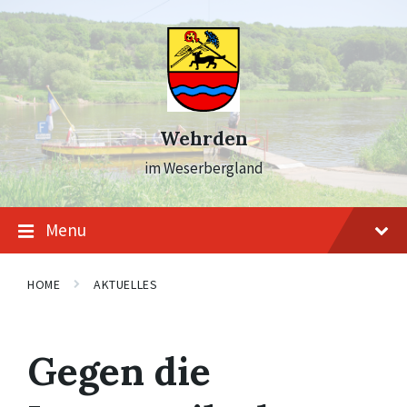
Skip
Skip
Skip
to
to
to
content
main
footer
navigation
Wehrden
im Weserbergland
Menu
HOME
AKTUELLES
Gegen die