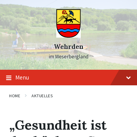
Skip
Skip
Skip
to
to
to
content
main
footer
navigation
Wehrden
im Weserbergland
Menu
HOME
AKTUELLES
„Gesundheit ist