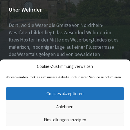
Über Wehrden
Dort, wo die Weser die Grenze von Nordrhein-
Westfalen bildet liegt das Weserdorf Wehrden im
Kreis Höxter. In der Mitte des Weserberglandes ist es
malerisch, in sonniger Lage auf einer Flussterrasse
des Wesertals gelegen und von bewaldeten
Höhenzügen des Sollings und des Wildbergs
Cookie-Zustimmung verwalten
umgeben.
Wir verwenden Cookies, um unsere Website und unseren Service zu optimieren.
Facebook
E-
Cookies akzeptieren
Mail
Ablehnen
© 2026 Wehrden
Einstellungen anzeigen