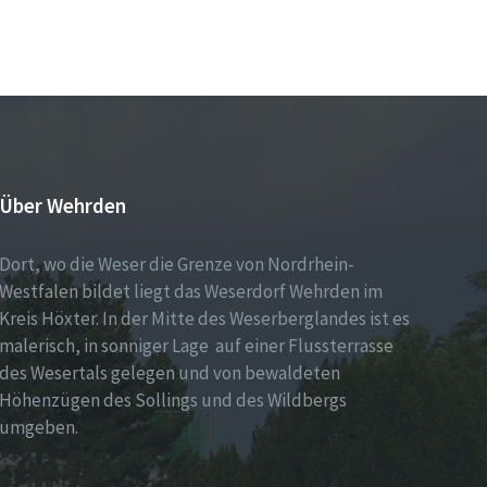
Über Wehrden
Dort, wo die Weser die Grenze von Nordrhein-
Westfalen bildet liegt das Weserdorf Wehrden im
Kreis Höxter. In der Mitte des Weserberglandes ist es
malerisch, in sonniger Lage auf einer Flussterrasse
des Wesertals gelegen und von bewaldeten
Höhenzügen des Sollings und des Wildbergs
umgeben.