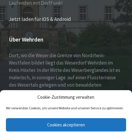
Laufenden mit DorfFunk!
Jetzt laden für iOS & Android
Über Wehrden
Dort, wo die Weser die Grenze von Nordrhein-
Westfalen bildet liegt das Weserdorf Wehrden im
Kreis Höxter. In der Mitte des Weserberglandes ist es
malerisch, in sonniger Lage auf einer Flussterrasse
des Wesertals gelegen und von bewaldeten
Höhenzügen des Sollings und des Wildbergs
Cookie-Zustimmung verwalten
umgeben.
Wir verwenden Cookies, um unsere Website und unseren Service zu optimieren.
Facebook
E-
Cookies akzeptieren