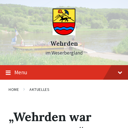
Skip
Skip
Skip
to
to
to
content
main
footer
navigation
Wehrden
im Weserbergland
Menu
HOME
AKTUELLES
„Wehrden war